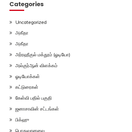
Categories
Uncategorized
அகீதா
அகீதா
அர்ரஹீகுல் மக்தூம் (ஓடியோ)
அல்குர்ஆன் விளக்கம்
ஓடியோக்கள்
கட்டுரைகள்
கேள்வி பதில் பகுதி
ஜனாசாவின் சட்டங்கள்
பிக்ஹு
பொதுவானவை