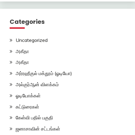
Categories
Uncategorized
அகீதா
அகீதா
அர்ரஹீகுல் மக்தூம் (ஓடியோ)
அல்குர்ஆன் விளக்கம்
ஓடியோக்கள்
கட்டுரைகள்
கேள்வி பதில் பகுதி
ஜனாசாவின் சட்டங்கள்