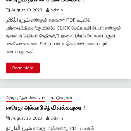
August 19, 2023
admin
سُورَةِ التَّكَاثُرِ ஸூரதுத் தகாஸுர் PDF வடிவில்
பார்வையிடுவதற்கு இங்கே CLICK செய்யவும்! பெயர்: ஸூரதுத்
தகாஸுர்(அதிகம் தேடுதல்/பேராசை) இறங்கிய காலப்பகுதி:
மக்கீ வசனங்கள்: 8 சிறப்பம்சம்: இந்த ஸூராவைப் பற்றி
உபையுப்னு கஃப்
Read More
அல்குர்ஆன் விளக்கம்
கட்டுரைகள்
ஸூரது அல்காரிஆ விளக்கவுரை !
August 15, 2023
admin
سُورَةِ الْقَارِعَةِ ஸூரது அல்காரிஆ PDF வடிவில்