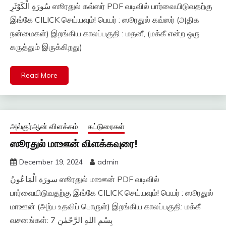
سُورَةِ الْكَوْثَرِ ஸூரதுல் கவ்ஸர் PDF வடிவில் பார்வையிடுவதற்கு
இங்கே CILICK செய்யவும்! பெயர் : ஸூரதுல் கவ்ஸர் (அதிக
நன்மைகள்) இறங்கிய காலப்பகுதி : மதனீ, (மக்கீ என்ற ஒரு
கருத்தும் இருக்கிறது)
Read More
அல்குர்ஆன் விளக்கம்
கட்டுரைகள்
ஸூரதுல் மாஊன் விளக்கவுரை!
December 19, 2024
admin
سورَة الْمَاعُونُ ஸூரதுல் மாஊன் PDF வடிவில்
பார்வையிடுவதற்கு இங்கே CILICK செய்யவும்! பெயர் : ஸூரதுல்
மாஊன் (அற்ப உதவிப் பொருள்) இறங்கிய காலப்பகுதி: மக்கீ
வசனங்கள்: 7 بِسْمِ اللهِ الرَّحْمٰنِ