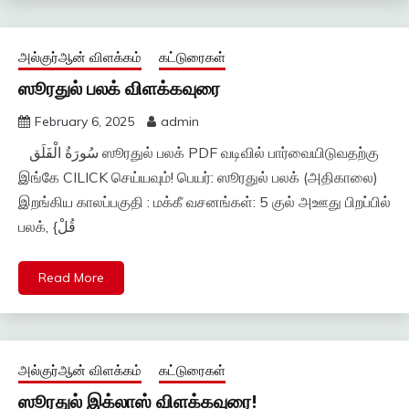
அல்குர்ஆன் விளக்கம்
கட்டுரைகள்
ஸூரதுல் பலக் விளக்கவுரை
February 6, 2025
admin
سُورَةُ الْفَلَق ஸூரதுல் பலக் PDF வடிவில் பார்வையிடுவதற்கு
இங்கே CILICK செய்யவும்! பெயர்: ஸூரதுல் பலக் (அதிகாலை)
இறங்கிய காலப்பகுதி : மக்கீ வசனங்கள்: 5 குல் அஊது பிறப்பில்
பலக், {قُلْ
Read More
அல்குர்ஆன் விளக்கம்
கட்டுரைகள்
ஸூரதுல் இக்லாஸ் விளக்கவுரை!