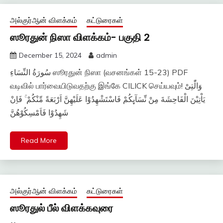
அல்குர்ஆன் விளக்கம்
கட்டுரைகள்
ஸூரதுன் நிஸா விளக்கம்- பகுதி 2
December 15, 2024
admin
سُورَةُ النِّسَاءِ ஸூரதுன் நிஸா (வசனங்கள் 15-23) PDF
வடிவில் பார்வையிடுவதற்கு இங்கே CILICK செய்யவும்! وَالّٰتِىْ
يَاْتِيْنَ الْفَاحِشَةَ مِنْ نِّسَآٮِٕكُمْ فَاسْتَشْهِدُوْا عَلَيْهِنَّ اَرْبَعَةً مِّنْكُمْ‌ ۚ فَاِنْ
شَهِدُوْا فَاَمْسِكُوْهُنَّ
Read More
அல்குர்ஆன் விளக்கம்
கட்டுரைகள்
ஸூரதுல் பீல் விளக்கவுரை