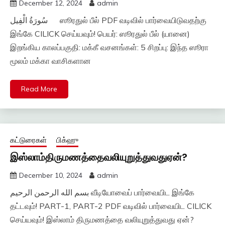
December 12, 2024
admin
سُورَةُ الْفِيل ஸூரதுல் பீல் PDF வடிவில் பார்வையிடுவதற்கு
இங்கே CILICK செய்யவும்! பெயர்: ஸூரதுல் பீல் (யானை)
இறங்கிய காலப்பகுதி: மக்கீ வசனங்கள்: 5 சிறப்பு: இந்த ஸூரா
மூலம் மக்கா வாசிகளான
Read More
கட்டுரைகள்
பிக்ஹு
இஸ்லாம்திருமணத்தைவலியுறுத்துவதுஏன்?
December 10, 2024
admin
بسم الله الرحمن الرحيم வீடியோவைப் பார்வையிட இங்கே
தட்டவும்! PART-1, PART-2 PDF வடிவில் பார்வையிட CILICK
செய்யவும்! இஸ்லாம் திருமணத்தை வலியுறுத்துவது ஏன்?