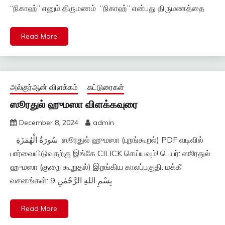
“நிகாஹ்” எனும் திருமணம் “நிகாஹ்” என்பது திருமணத்தை
Read More
அல்குர்ஆன் விளக்கம்
கட்டுரைகள்
ஸூரதுல் ஹுமஸா விளக்கவுரை
December 8, 2024
admin
سُورَةُ الْهُمَزَةِ ஸூரதுல் ஹுமஸா (புறங்கூறல்) PDF வடிவில்
பார்வையிடுவதற்கு இங்கே CILICK செய்யவும்! பெயர்: ஸூரதுல்
ஹுமஸா (குறை கூறுதல்) இறங்கிய காலப்பகுதி: மக்கீ
வசனங்கள்: 9 بِسْمِ اللهِ الرَّحْمٰنِ
Read More