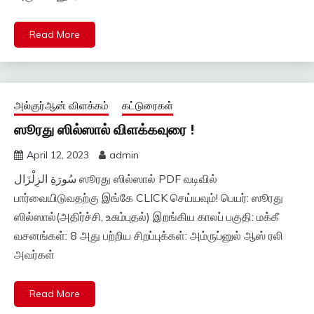
Read More
அல்குர்ஆன் விளக்கம்
கட்டுரைகள்
ஸூரது ஸில்ஸால் விளக்கவுரை !
April 12, 2023
admin
سُورَةِ الزِلْزَال ஸூரது ஸில்ஸால் PDF வடிவில்
பார்வையிடுவதற்கு இங்கே CLICK செய்யவும்! பெயர்: ஸூரது
ஸில்ஸால்(அதிர்ச்சி, உசும்புதல்) இறங்கிய காலப் பகுதி: மக்கீ
வசனங்கள்: 8 அது பற்றிய சிறப்புக்கள்: அம்ருப்னுல் ஆஸ் ரலி
அவர்கள்
Read More