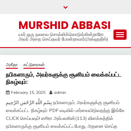
Skip
to
content
MURSHID ABBASI
யார் ஒரு நலவை சொல்லிக்கொடுக்கின்றாரோ
அவர் அதை செய்தவர் போன்றாவார்(அல்ஹதீஸ்)
அகீதா
கட்டுரைகள்
நபிகளாரும், அவர்களுக்கு சூனியம் வைக்கப்பட்ட
நிகழ்வும்:
February 15, 2025
admin
بِسْمِ اللَّهِ الرَّحْمَنِ الرَّحِيمِ நபிகளாரும், அவர்களுக்கு சூனியம்
வைக்கப்பட்ட நிகழ்வும்: PDF வடிவில் பார்வையிடுவதற்கு இங்கே
CLICK செய்யவும்! ஸூரா அல்பலகின்(113) விளக்கத்தில்
நபிகளாருக்கு சூனியம் வைக்கப்பட்டபோது, அதனை செய்த