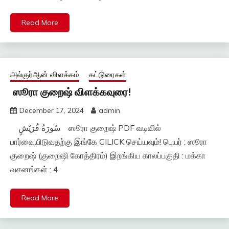
Read More
அல்குர்ஆன் விளக்கம்
கட்டுரைகள்
ஸூரா குறைஷ் விளக்கவுரை!
December 17, 2024
admin
سُورَةُ قُرَيْشٍ ஸூரா குறைஷ் PDF வடிவில்
பார்வையிடுவதற்கு இங்கே CILICK செய்யவும்! பெயர் : ஸூரா
குறைஷ் (குறைஷி கோத்திரம்) இறங்கிய காலப்பகுதி : மக்கா
வசனங்கள் : 4
Read More