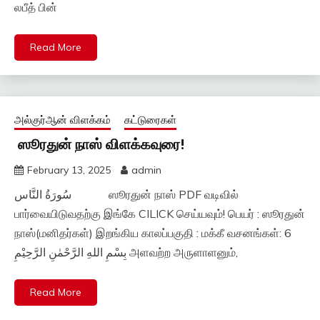
லபீத் பின்
Read More
அல்குர்ஆன் விளக்கம்
கட்டுரைகள்
ஸூரதுன் நாஸ் விளக்கவுரை!
February 13, 2025
admin
سُورَةُ النَّاس ஸூரதுன் நாஸ் PDF வடிவில்
பார்வையிடுவதற்கு இங்கே CILICK செய்யவும்! பெயர் : ஸூரதுன்
நாஸ்(மனிதர்கள்) இறங்கிய காலப்பகுதி : மக்கீ வசனங்கள்: 6
بِسْمِ اللهِ الرَّحْمٰنِ الرَّحِيْمِ அளவற்ற அருளாளனும்,
Read More