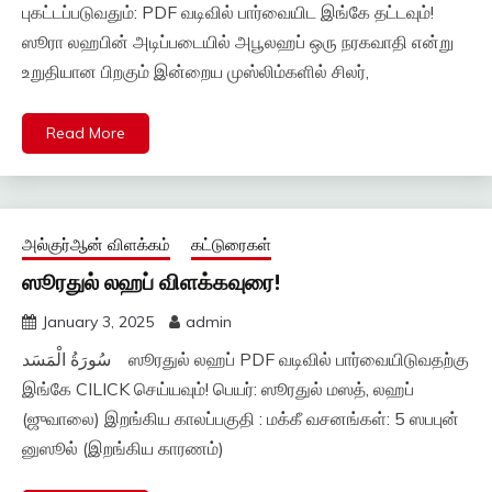
புகட்டப்படுவதும்: PDF வடிவில் பார்வையிட இங்கே தட்டவும்!
ஸூரா லஹபின் அடிப்படையில் அபூலஹப் ஒரு நரகவாதி என்று
உறுதியான பிறகும் இன்றைய முஸ்லிம்களில் சிலர்,
Read More
அல்குர்ஆன் விளக்கம்
கட்டுரைகள்
ஸூரதுல் லஹப் விளக்கவுரை!
January 3, 2025
admin
سُورَةُ الْمَسَد ஸூரதுல் லஹப் PDF வடிவில் பார்வையிடுவதற்கு
இங்கே CILICK செய்யவும்! பெயர்: ஸூரதுல் மஸத், லஹப்
(ஜுவாலை) இறங்கிய காலப்பகுதி : மக்கீ வசனங்கள்: 5 ஸபபுன்
னுஸூல் (இறங்கிய காரணம்)