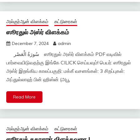
அல்குர்ஆன் விளக்கம்
கட்டுரைகள்
ஸூரதுல் அஸ்ர் விளக்கம்
December 7, 2024
admin
سُورَةُ الْعَصْر ஸூரதுல் அஸ்ர் விளக்கம் PDF வடிவில்
பார்வையிடுவதற்கு இங்கே CILICK செய்யவும்! பெயர்: ஸூரதுல்
அஸ்ர் இறங்கிய காலப்பகுதி: மக்கீ வசனங்கள்: 3 சிறப்புகள்:
அப்துல்லாஹ் பின் ஹிஸ்ன் (அபூ
Read More
அல்குர்ஆன் விளக்கம்
கட்டுரைகள்
ஸூரதுத் தகாஸுர் விளக்கவுரை !