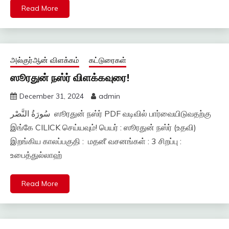
Read More
அல்குர்ஆன் விளக்கம்
கட்டுரைகள்
ஸூரதுன் நஸ்ர் விளக்கவுரை!
December 31, 2024
admin
سُورَةُ النَّصْر ஸூரதுன் நஸ்ர் PDF வடிவில் பார்வையிடுவதற்கு
இங்கே CILICK செய்யவும்! பெயர் : ஸூரதுன் நஸ்ர் (உதவி)
இறங்கிய காலப்பகுதி : மதனீ வசனங்கள் : 3 சிறப்பு :
உபைத்துல்லாஹ்
Read More