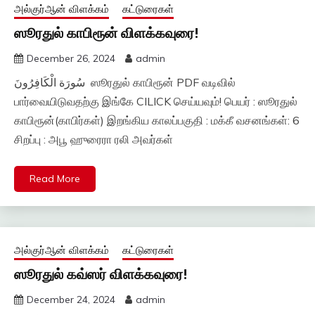
அல்குர்ஆன் விளக்கம்
கட்டுரைகள்
ஸூரதுல் காபிரூன் விளக்கவுரை!
December 26, 2024
admin
سُورَة الْكَافِرُونَ ஸூரதுல் காபிரூன் PDF வடிவில்
பார்வையிடுவதற்கு இங்கே CILICK செய்யவும்! பெயர் : ஸூரதுல்
காபிரூன்(காபிர்கள்) இறங்கிய காலப்பகுதி : மக்கீ வசனங்கள்: 6
சிறப்பு : அபூ ஹுரைரா ரலி அவர்கள்
Read More
அல்குர்ஆன் விளக்கம்
கட்டுரைகள்
ஸூரதுல் கவ்ஸர் விளக்கவுரை!
December 24, 2024
admin