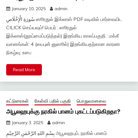
January 10, 2025
admin
سُورَةِ الْإِخْلَاصِ ஸூரதுல் இக்லாஸ் PDF வடிவில் பார்வையிட
CILICK செய்யவும்! பெயர் : ஸூரதுல்
இக்லாஸ்(தூய்மைப்படுத்தல்) இறங்கிய காலப்பகுதி : மக்கீ
வசனங்கள்: 4 (ஸபபுன் னுஸூல்) இறங்கியதற்கான காரண
நிகழ்வு: உபை
Read More
கட்டுரைகள்
கேள்வி பதில் பகுதி
பொதுவானவை
அபூலஹபுக்கு நரகில் பானம் புகட்டப்படுகிறதா?
January 3, 2025
admin
بِسْمِ اللهِ الرَّحْمٰنِ الرَّحِيْمِ அபூலஹபும், நரகில் பானம்