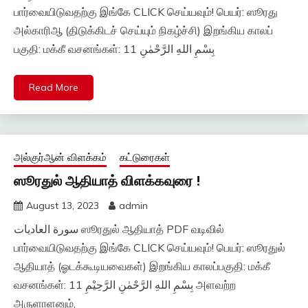
பார்வையிடுவதற்கு இங்கே CLICK செய்யவும்! பெயர்: ஸூரது
அல்காரிஆ (திடுக்கிடச் செய்யும் நிகழ்ச்சி) இறங்கிய காலப்
பகுதி: மக்கீ வசனங்கள்: 11 بِسْمِ اللهِ الرَّحْمٰنِ
Read More
அல்குர்ஆன் விளக்கம்
கட்டுரைகள்
ஸூரதுல் ஆதியாத் விளக்கவுரை !
August 13, 2023
admin
سورة العاديات ஸூரதுல் ஆதியாத் PDF வடிவில்
பார்வையிடுவதற்கு இங்கே CLICK செய்யவும்! பெயர்: ஸூரதுல்
ஆதியாத் (ஓடக்கூடியவைகள்) இறங்கிய காலப்பகுதி: மக்கீ
வசனங்கள்: 11 بِسْمِ اللهِ الرَّحْمٰنِ الرَّحِيْمِ அளவற்ற
அருளாளனும்,