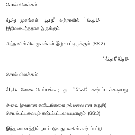
சொல் விளக்கம்:
وُجُوْهٌ முகங்கள், يَّوْمَٮِٕذٍ அந்நாளில், خَاشِعَةٌ ۙ‏
இழிவடைந்ததாக இருக்கும்.
அந்நாளில் சில முகங்கள் இழிவுபட்டிருக்கும். (88:2)
عَامِلَةٌ نَّاصِبَةٌ ۙ‏
சொல் விளக்கம்:
عَامِلَةٌ வேலை செய்யக்கூடியது , نَّاصِبَةٌ ۙ‏ கஷ்டப்படக்கூடியது
அவை (தவறான காரியங்களை நல்லவை என கருதி)
செயல்பட்டவையும் கஷ்டப்பட்டவையுமாகும். (88:3)
இந்த வசனத்தில் நாடப்படுவது உலகில் கஷ்டப்பட்டு