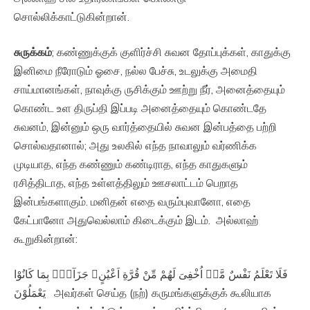
சொல்லிக்காட்டுகின்றான்.
சுருக்கம்
; கண்ணுக்குக் குளிர்ச்சி சுவன தோப்புக்கள், காதுக்கு
இனிமை நீரோடும் ஓசை, நல்ல பேச்சு, உடலுக்கு அமைதி
சாய்மானங்கள், நாவுக்கு ருசிக்கும் ஊற்று நீர், அனைத்தையும்
கொண்ட உள திருப்தி இப்படி அனைத்தையும் கொண்டதே
சுவனம், இன்னும் ஒரு வார்த்தையில் சுவன இன்பத்தை பற்றி
சொல்வதானால்; அது உலகில் எந்த நாவாலும் வர்ணிக்க
முடியாத, எந்த கண்ணும் கண்டிராத, எந்த காதுகளும்
ரசித்திடாத, எந்த உள்ளத்திலும் ஊசலாட்டம் பெறாத
இன்பங்களாகும். மனிதன் எதை வரும்புவானோ, எதை
கேட்பானோ அதுவெல்லாம் கிடைக்கும் இடம். அல்லாஹ்
கூறுகின்றான்:
فَلَا تَعْلَمُ نَفْسٌ مَّاۤ اُخْفِىَ لَهُمْ مِّنْ قُرَّةِ اَعْيُنٍ‌ۚ جَزَآءًۢ بِمَا كَانُوْا
يَعْمَلُوْنَ‏ அவர்கள் செய்த (நற்) கருமங்களுக்குக் கூலியாக