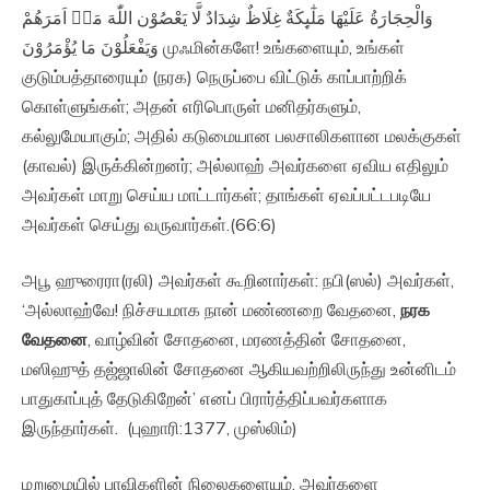
وَالْحِجَارَةُ عَلَيْهَا مَلٰٓٮِٕكَةٌ غِلَاظٌ شِدَادٌ لَّا يَعْصُوْن اللّٰهَ مَاۤ اَمَرَهُمْ
وَيَفْعَلُوْنَ مَا يُؤْمَرُوْنَ‏ முஃமின்களே! உங்களையும், உங்கள்
குடும்பத்தாரையும் (நரக) நெருப்பை விட்டுக் காப்பாற்றிக்
கொள்ளுங்கள்; அதன் எரிபொருள் மனிதர்களும்,
கல்லுமேயாகும்; அதில் கடுமையான பலசாலிகளான மலக்குகள்
(காவல்) இருக்கின்றனர்; அல்லாஹ் அவர்களை ஏவிய எதிலும்
அவர்கள் மாறு செய்ய மாட்டார்கள்; தாங்கள் ஏவப்பட்டபடியே
அவர்கள் செய்து வருவார்கள்.(66:6)
அபூ ஹுரைரா(ரலி) அவர்கள் கூறினார்கள்: நபி(ஸல்) அவர்கள்,
‘அல்லாஹ்வே! நிச்சயமாக நான் மண்ணறை வேதனை,
நரக
வேதனை
, வாழ்வின் சோதனை, மரணத்தின் சோதனை,
மஸிஹுத் தஜ்ஜாலின் சோதனை ஆகியவற்றிலிருந்து உன்னிடம்
பாதுகாப்புத் தேடுகிறேன்’ எனப் பிரார்த்திப்பவர்களாக
இருந்தார்கள். (புஹாரி:1377, முஸ்லிம்)
மறுமையில் பாவிகளின் நிலைகளையும், அவர்களை