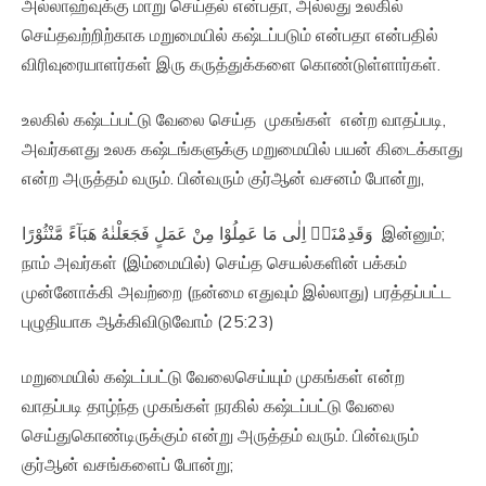
அல்லாஹ்வுக்கு மாறு செய்தல் என்பதா, அல்லது உலகில்
செய்தவற்றிற்காக மறுமையில் கஷ்டப்படும் என்பதா என்பதில்
விரிவுரையாளர்கள் இரு கருத்துக்களை கொண்டுள்ளார்கள்.
உலகில் கஷ்டப்பட்டு வேலை செய்த முகங்கள் என்ற வாதப்படி,
அவர்களது உலக கஷ்டங்களுக்கு மறுமையில் பயன் கிடைக்காது
என்ற அருத்தம் வரும். பின்வரும் குர்ஆன் வசனம் போன்று,
وَقَدِمْنَاۤ اِلٰى مَا عَمِلُوْا مِنْ عَمَلٍ فَجَعَلْنٰهُ هَبَآءً مَّنْثُوْرًا‏ இன்னும்;
நாம் அவர்கள் (இம்மையில்) செய்த செயல்களின் பக்கம்
முன்னோக்கி அவற்றை (நன்மை எதுவும் இல்லாது) பரத்தப்பட்ட
புழுதியாக ஆக்கிவிடுவோம் (25:23)
மறுமையில் கஷ்டப்பட்டு வேலைசெய்யும் முகங்கள் என்ற
வாதப்படி தாழ்ந்த முகங்கள் நரகில் கஷ்டப்பட்டு வேலை
செய்துகொண்டிருக்கும் என்று அருத்தம் வரும். பின்வரும்
குர்ஆன் வசங்களைப் போன்று;