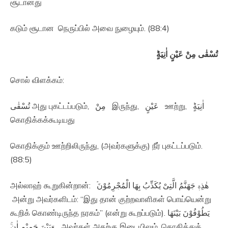
சூடானது
கடும் சூடான நெருப்பில் அவை நுழையும். (88:4)
تُسْقٰى مِنْ عَيْنٍ اٰنِيَةٍؕ‏
சொல் விளக்கம்:
تُسْقٰى அது புகட்டப்படும், مِنْ இருந்து, عَيْنٍ ஊற்று, اٰنِيَةٍؕ‏
கொதிக்கக்கூடியது
கொதிக்கும் ஊற்றிலிருந்து, (அவர்களுக்கு) நீர் புகட்டப்படும்.
(88:5)
அல்லாஹ் கூறுகின்றான்: هٰذِهٖ جَهَنَّمُ الَّتِىْ يُكَذِّبُ بِهَا الْمُجْرِمُوْنَ‌ۘ‏
அன்று அவர்களிடம்: “இது தான் குற்றவாளிகள் பொய்யென்று
கூறிக் கொண்டிருந்த நரகம்” (என்று கூறப்படும்). يَطُوْفُوْنَ بَيْنَهَا
وَبَيْنَ حَمِيْمٍ اٰنٍ‌ۚ‏ அவர்கள் அதற்கு இடையிலும், கொதித்துக்