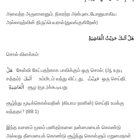
அளவற்ற அருளாளனும், நிகரற்ற அன்புடையோனுமாகிய
அல்லாஹ்வின் திருப்பெயரால்(துவங்குகிறேன்)
هَلْ اَتٰٮكَ حَدِيْثُ الْغَاشِيَةِؕ‏
சொல் விளக்கம்:
هَلْ கேள்வி கேட்பதற்காக பாவிக்கும் ஒரு சொல், (ஆ உருபு
சத்தம்) اَتٰٮكَ உம்மிடம் வந்து விட்டது, حَدِيْثُ ஒரு செய்தி,
الْغَاشِيَةِؕ‏ சூழ (மூட)க்கூடியது
சூழ்ந்து மூடிக்கொள்வதின் (கியாம நாளின்) செய்தி உமக்கு
வந்ததா? (88:1)
இந்த வசனம் மூலம் மனிதர்களை நன்மையைக் கொண்டு
அல்லது தீமையைக் கொண்டு சூழ்ந்து கொள்ளும் மறுமைநாள்