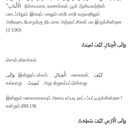
الْاَلْبَابِ ۚۖ‏ நிச்சயமாக, வானங்கள், பூமி ஆகியவற்றின்
படைப்பிலும்; இரவும், பகலும் மாறி மாறி வருவதிலும்
அறிவுடையோருக்கு திடமாக அத்தாட்சிகள் பல இருக்கின்றன.
(3:190)
وَاِلَى الْجِبَالِ كَيْفَ نُصِبَتْ
சொல் விளக்கம்:
وَاِلَى இன்னும் பக்கம், الْجِبَالِ மலைகள், كَيْفَ
எவ்வாறு. نُصِبَتْ அது நிறுவப்பட்டுள்ளது
இன்னும் மலைகளையும் அவை எப்படி நாட்டப்பட்டிருக்கின்றன?
என்றும்,(88:19)
وَاِلَى الْاَرْضِ كَيْفَ سُطِحَتْ