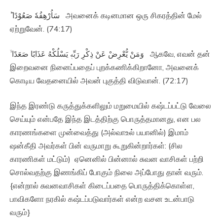
سَاُرْهِقُهٗ صَعُوْدًا ؕ‏ அவனைக் கடினமான ஒரு சிகரத்தின் மேல்
ஏற்றுவேன். (74:17)
وَمَنْ يُّعْرِضْ عَنْ ذِكْرِ رَبِّهٖ يَسْلُكْهُ عَذَابًا صَعَدًا ۙ‏ ஆகவே, எவன் தன்
இறைவனை நினைப்பதைப் புறக்கணிக்கிறானோ, அவனைக்
கொடிய வேதனையில் அவன் புகுத்தி விடுவான். (72:17)
இந்த இரண்டு கருத்துக்களிலும் மறுமையில் கஷ்டப்பட்டு வேலை
செய்யும் என்பதே இந்த இடத்திற்கு பொருத்தமானது, என பல
காரணங்களை முன்வைத்து (அல்வாஉல் பயானில்) இமாம்
ஷன்கீதி அவர்கள் பின் வருமாறு கூறுகின்றார்கள்: (சில
காரணிகள் மட்டும்) ஏனெனில் பின்னால் சுவன வாசிகள் பற்றி
சொல்வதற்கு இணங்கிப் போகும் நிலை அப்போது தான் வரும்.
{என்றால் சுவனவாசிகள் கிடைப்பதை பொருத்திக்கொள்ள,
பாவிகளோ நரகில் கஷ்டப்படுவார்கள் என்ற வசன உடன்பாடு
வரும்}