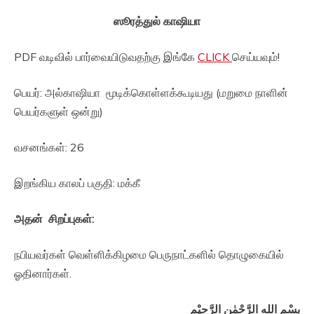
ஸூரத்துல் காஷியா
PDF வடிவில் பார்வையிடுவதற்கு இங்கே
CLICK
செய்யவும்!
பெயர்: அல்காஷியா மூடிக்கொள்ளக்கூடியது (மறுமை நாளின்
பெயர்களுள் ஒன்று)
வசனங்கள்: 26
இறங்கிய காலப் பகுதி: மக்கீ
அதன் சிறப்புகள்:
நபியவர்கள் வெள்ளிக்கிழமை பெருநாட்களில் தொழுகையில்
ஓதினார்கள்.
بِسْمِ اللهِ الرَّحْمٰنِ الرَّحِيْمِ