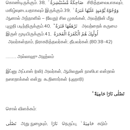
கொண்டிருக்கும். 38, ضَاحِكَةٌ مُّسْتَبْشِرَةٌ ۚ‏ சிரித்தவையாகவும்,
மகிழ்வுடையதாகவும் இருக்கும்.39, وَوُجُوْهٌ يَّوْمَٮِٕذٍ عَلَيْهَا غَبَرَةٌ ۙ‏
ஆனால் அந்நாளில் – (வேறு) சில முகங்கள், அவற்றின் மீது
புழுதி படிந்திருக்கும்.40, تَرْهَقُهَا قَتَرَةٌ ؕ‏ அவற்றைக் கருமை
இருள் மூடியிருக்கும்.41, اُولٰٓٮِٕكَ هُمُ الْكَفَرَةُ الْفَجَرَةُ
அவர்கள்தாம், நிராகரித்தவர்கள்; தீயவர்கள்.(80:38-42)
………. அல்லாஹு அஹ்லம்
இப்னு அப்பாஸ் (ரலி) அவர்கள், ஆமிலதுன் நாஸிபா என்றால்
நஸாறாக்கள் என்று கூறினார்கள் (புஹாரி)
تَصْلٰى نَارًا حَامِيَةً ۙ‏
சொல் விளக்கம்:
تَصْلٰى அது நுழையும், نَارًا நெருப்பு, حَامِيَةً ۙ‏ கடும்