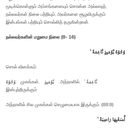
மூடிக்கொள்ளும் அம்சங்களையும் சொன்ன அல்லாஹ்,
நல்லவர்கள் நிலை பற்றியும், அவர்களை சூழவிருக்கும்
இன்பங்கள் பற்றியும் சொல்லித் தருகின்றான்.
நல்லவர்களின் மறுமை நிலை (8- 16)
وُجُوْهٌ يَّوْمَٮِٕذٍ نَّاعِمَةٌ ۙ‏
சொல் விளக்கம்:
وُجُوْهٌ முகங்கள், يَّوْمَٮِٕذٍ அந்நாளில், نَّاعِمَةٌ ۙ‏
இன்புற்றிருக்கும்
அந்நாளில் சில முகங்கள் செழுமையாக இருக்கும். (88:8)
لِّسَعْيِهَا رَاضِيَةٌ ۙ‏