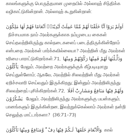
காலங்களுக்கு பொருத்தமான முறையில் அல்லாஹ் சிந்திக்க
வழிகாட்டுகின்றான். அல்லாஹ் கூறுகின்றான்:
اَوَلَمْ يَرَوْا اَنَّا خَلَقْنَا لَهُمْ مِّمَّا عَمِلَتْ اَيْدِيْنَاۤ اَنْعَامًا فَهُمْ لَهَا مٰلِكُوْنَ‏
நிச்சயமாக நாம் அவர்களுக்காக நம்முடைய கைகள்
செய்தவற்றிலிருந்து கால்நடைகளைப் படைத்திருக்கின்றோம்
என்பதை அவர்கள் பார்க்கவில்லையா? அவற்றின் மீது அவர்கள்
உரிமை பாராட்டுகிறார்கள்.71, وَذَلَّـلْنٰهَا لَهُمْ فَمِنْهَا رَكُوْبُهُمْ وَمِنْهَا
يَاْكُلُوْنَ‏ மேலும், அவற்றை அவர்களுக்குக் கீழ்படியுமாறு
செய்துள்ளோம்; ஆகவே, அவற்றில் சிலவற்றின் மீது அவர்கள்
ஏறிச்சவாரி செய்வதும் இருக்கிறது; இன்னும் அவற்றிலிருந்து
சிலவற்றைப் புசிக்கிறார்கள்.72, وَلَهُمْ فِيْهَا مَنَافِعُ وَمَشَارِبُ‌ؕ اَفَلَا
يَشْكُرُوْنَ‏ மேலும், அவற்றிலிருந்து அவர்களுக்கு பயன்களும்,
பானங்களும் இருக்கின்றன, இவற்றுக்கெல்லாம் அவர்கள் நன்றி
செலுத்த மாட்டார்களா? (36:71-73)
وَالْاَنْعَامَ خَلَقَهَا‌ ۚ لَـكُمْ فِيْهَا دِفْ ٴٌ وَّمَنَافِعُ وَمِنْهَا تَاْكُلُوْنَ‏ கால்