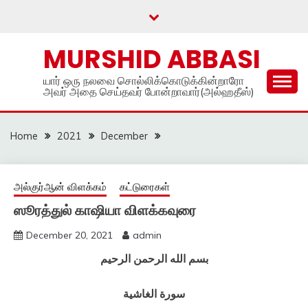
Skip
to
content
MURSHID ABBASI
யார் ஒரு நலவை சொல்லிக்கொடுக்கின்றாரோ
அவர் அதை செய்தவர் போன்றாவார்(அல்ஹதீஸ்)
Home
2021
December
அல்குர்ஆன் விளக்கம்
கட்டுரைகள்
ஸூரத்துல் காஷியா விளக்கவுரை
December 20, 2021
admin
بسم الله الرحمن الرحيم
سورة الغاشية