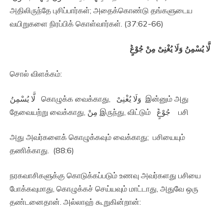
அதிலிருந்தே புசிப்பார்கள்; அதைக்கொண்டு தங்களுடைய
வயிறுகளை நிரப்பிக் கொள்வார்கள். (37:62-66)
لَّا يُسْمِنُ وَلَا يُغْنِىْ مِنْ جُوْعٍؕ‏
சொல் விளக்கம்:
لَّا يُسْمِنُ கொழுக்க வைக்காது, وَلَا يُغْنِىْ இன்னும் அது
தேவையற்று வைக்காது, مِنْ இருந்து, விட்டும் جُوْعٍؕ‏ பசி
அது அவர்களைக் கொழுக்கவும் வைக்காது; பசியையும்
தணிக்காது. (88:6)
நரகவாசிகளுக்கு கொடுக்கப்படும் உணவு அவர்களது பசியை
போக்கவுமாது, கொழுக்கச் செய்யவும் மாட்டாது, அதுவே ஒரு
தண்டனைதான். அல்லாஹ் கூறுகின்றான்: