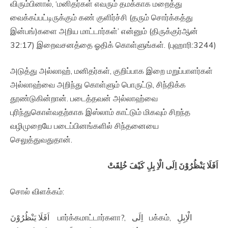
விரும்பினால், ‘மனிதர்கள் எவரும் தமக்காக மறைத்து
வைக்கப்பட்டிருக்கும் கண் குளிர்ச்சி (தரும் சொர்க்கத்து
இன்பங்)களை அறிய மாட்டார்கள்’ என்னும் (திருக்குர்ஆன்
32:17) இறைவசனத்தை ஓதிக் கொள்ளுங்கள். (புஹாரி:3244)
அடுத்து அல்லாஹ், மனிதர்கள், குறிப்பாக இறை மறுப்பாளர்கள்
அல்லாஹ்வை அறிந்து கொள்ளும் பொருட்டு, சிந்திக்க
தூண்டுகின்றான். படைத்தவன் அல்லாஹ்வை
புரிந்துகொள்வதற்காக இஸ்லாம் காட்டும் மிகவும் சிறந்த
வழிமுறையே படைப்பினங்களில் சிந்தனையை
செலுத்துவதுதான்.
اَفَلَا يَنْظُرُوْنَ اِلَى الْاِ بِلِ كَيْفَ خُلِقَتْ
சொல் விளக்கம்:
اَفَلَا يَنْظُرُوْنَ பார்க்கமாட்டார்களா?, اِلَى பக்கம், الْاِبِلِ