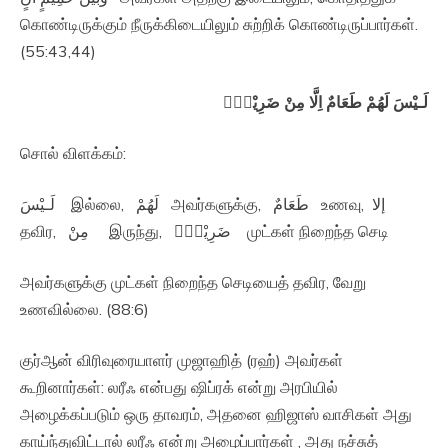
கொண்டிருக்கும் நீருக்கிடையிலும் சுற்றிக் கொண்டிருப்பார்கள்.
(55:43,44)
لَـيْسَ لَهُمْ طَعَامٌ اِلَّا مِنْ ضَرِيْعٍۙ‏
சொல் விளக்கம்:
لَـيْسَ இல்லை, لَهُمْ அவர்களுக்கு, طَعَامٌ உணவு, إلا
தவிர, مِنْ இருந்து, ضَرِيْعٍۙ‏ முட்கள் நிறைந்த செடி
அவர்களுக்கு முட்கள் நிறைந்த செடியைத் தவிர, வேறு
உணவில்லை. (88:6)
குர்ஆன் விரிவுரையாளர் முஜாஹித் (ரஹ்) அவர்கள்
கூறினார்கள்: லரீஃ என்பது ஷிப்ரக் என்று அரபியில்
அழைக்கப்படும் ஒரு தாவரம், அதனை ஹிஜாஸ் வாசிகள் அது
காய்ந்துவிட்டால் லரீஃ என்று அழைப்பார்கள் , அது நச்சுத்