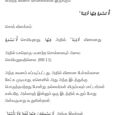
உயர்ந்த சுவனச் சோலைகளில் இருக்கும்.
لَّا تَسْمَعُ فِيْهَا لَاغِيَةً ؕ‏
சொல் விளக்கம்:
لَّا تَسْمَعُ செவியுறாது, فِيْهَا அதில், لَاغِيَةً ؕ‏ வீணானது
அதில் யாதொரு பயனற்ற சொல்லையும் அவை
செவியுறுவதில்லை. (88:11)
அந்த சுவனம் எப்படிப்பட்டது, அதில் வீணான பேச்சுக்களை
கேட்க முடியாது, ஏனெனில் அது அந்த இடத்துக்கு
பொருத்தமற்றது போன்று, நல்லவர்கள் விரும்பவும் மாட்டார்கள்
என்பதே, அல்லாஹ் இன்னும் ஒரு இடத்தில் கூறும் போது
பின்வருமாறு கூறுகின்றான்;
لَا يَسْمَعُوْنَ فِيْهَا لَغْوًا وَّلَا تَاْثِيْمًا ۙ‏, அங்கு இவர்கள்