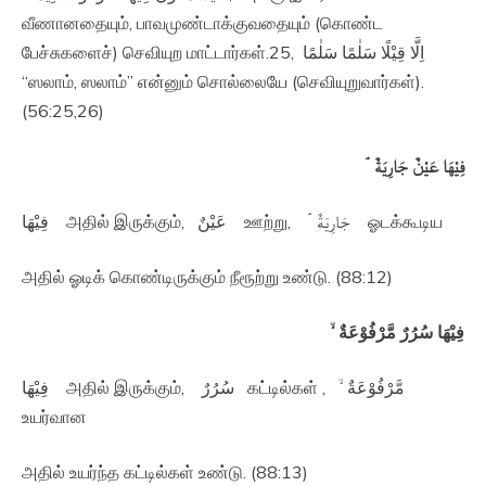
வீணானதையும், பாவமுண்டாக்குவதையும் (கொண்ட
பேச்சுகளைச்) செவியுற மாட்டார்கள்.25, اِلَّا قِيْلًا سَلٰمًا سَلٰمًا‏
“ஸலாம், ஸலாம்” என்னும் சொல்லையே (செவியுறுவார்கள்).
(56:25,26)
فِيْهَا عَيْنٌ جَارِيَةٌ‌ ۘ‏
فِيْهَا அதில் இருக்கும், عَيْنٌ ஊற்று, جَارِيَةٌ‌ ۘ‏ ஓடக்கூடிய
அதில் ஓடிக் கொண்டிருக்கும் நீரூற்று உண்டு. (88:12)
فِيْهَا سُرُرٌ مَّرْفُوْعَةٌ ۙ‏
فِيْهَا அதில் இருக்கும், سُرُرٌ கட்டில்கள் , مَّرْفُوْعَةٌ ۙ‏
உயர்வான
அதில் உயர்ந்த கட்டில்கள் உண்டு. (88:13)