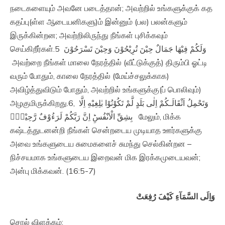
நடைகளையும் அவனே படைத்தான்; அவற்றில் உங்களுக்குக் கத
கதப்பு(ள்ள ஆடையனிகளு)ம் இன்னும் (பல) பலன்களும்
இருக்கின்றன; அவற்றிலிருந்து நீங்கள் புசிக்கவும்
செய்கிறீர்கள்.5 وَلَكُمْ فِيْهَا جَمَالٌ حِيْنَ تُرِيْحُوْنَ وَحِيْنَ تَسْرَحُوْنَ
அவற்றை நீங்கள் மாலை நேரத்தில் (வீட்டுக்குத்) திரும்பி ஓட்டி
வரும் போதும், காலை நேரத்தில் (மேய்ச்சலுக்காக)
அவிழ்த்துவிடும் போதும், அவற்றில் உங்களுக்கு(ப் பொலிவும்)
அழகுமிருக்கிறது.6, وَتَحْمِلُ اَثْقَالَـكُمْ اِلٰى بَلَدٍ لَّمْ تَكُوْنُوْا بٰلِغِيْهِ اِلَّا
بِشِقِّ الْاَنْفُسِ‌ؕ اِنَّ رَبَّكُمْ لَرَءُوْفٌ رَّحِيْمٌۙ‏ மேலும், மிக்க
கஷ்டத்துடனன்றி நீங்கள் சென்றடைய முடியாத ஊர்களுக்கு
அவை உங்களுடைய சுமைகளைச் சுமந்து செல்கின்றன –
நிச்சயமாக உங்களுடைய இறைவன் மிக இரக்கமுடையவன்;
அன்பு மிக்கவன். (16:5-7)
وَاِلَى السَّمَآءِ كَيْفَ رُفِعَتْ
சொல் விளக்கம்: