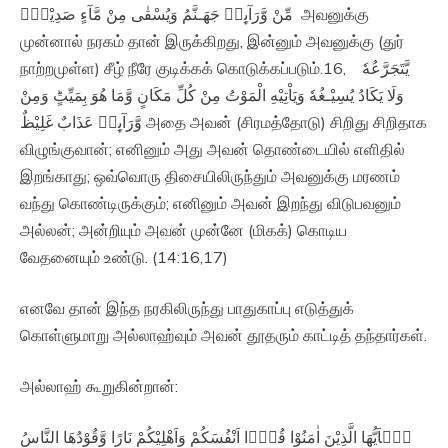
مِّنْ وَّرَآٮِٕهٖ جَهَـنَّمُ وَيُسْقٰى مِنْ مَّآءٍ صَدِيْدٍۙ‏ அவனுக்கு
முன்னால் நரகம் தான் இருக்கிறது, இன்னும் அவனுக்கு (துர்
நாற்றமுள்ள) சீழ் நீரே குடிக்கக் கொடுக்கப்படும்.16, يَّتَجَرَّعُهٗ
وَلَا يَكَادُ يُسِيْـغُهٗ وَيَاْتِيْهِ الْمَوْتُ مِنْ كُلِّ مَكَانٍ وَّمَا هُوَ بِمَيِّتٍؕ‌ وَمِنْ
وَّرَآٮِٕهٖ عَذَابٌ غَلِيْظٌ‏ அதை அவன் (சிரமத்தோடு) சிறிது சிறிதாக
விழுங்குவான்; எனினும் அது அவன் தொண்டையில் எளிதில்
இறங்காது; ஒவ்வொரு திசையிலிருந்தும் அவனுக்கு மரணம்
வந்து கொண்டிருக்கும்; எனினும் அவன் இறந்து விடுபவனும்
அல்லன்; அன்றியும் அவன் முன்னே (மிகக்) கொடிய
வேதனையும் உண்டு. (14:16,17)
எனவே தான் இந்த நரகிலிருந்து பாதுகாப்பு எடுத்துக்
கொள்ளுமாறு அல்லாஹ்வும் அவன் தூதரும் காட்டித் தந்தார்கள்.
அல்லாஹ் கூறுகின்றான்:
يٰۤاَيُّهَا الَّذِيْنَ اٰمَنُوْا قُوْۤا اَنْفُسَكُمْ وَاَهْلِيْكُمْ نَارًا وَّقُوْدُهَا النَّاسُ