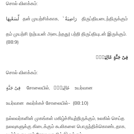
சொல் விளக்கம்:
لِّسَعْيِهَا தன் முயற்சிக்காக, رَاضِيَةٌ ۙ‏ திருப்தியடைந்திருக்கும்
தம் முயற்சி (நற்பயன் அடைந்தது) பற்றி திருப்தியுடன் இருக்கும்.
(88:9)
فِىْ جَنَّةٍ عَالِيَةٍۙ‏
சொல் விளக்கம்:
فِىْ جَنَّةٍ சோலையில், عَالِيَةٍۙ‏ உயர்வான
உயர்வான சுவர்க்கச் சோலையில்- (88:10)
நல்லவர்களின் முகங்கள் மகிழ்ச்சியுற்றிருக்கும், உலகில் செய்த
நலவுகளுக்கு கிடைக்கும் கூலிகளை பொருந்திக்கொண்டதாக,