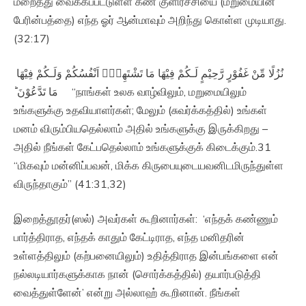
மறைத்து வைக்கப்பட்டுள்ள கண் குளிர்ச்சியை (மறுமையின்
பேரின்பத்தை) எந்த ஓர் ஆன்மாவும் அறிந்து கொள்ள முடியாது.
(32:17)
نُزُلًا مِّنْ غَفُوْرٍ رَّحِيْمٍ لَـكُمْ فِيْهَا مَا تَشْتَهِىْۤ اَنْفُسُكُمْ وَلَـكُمْ فِيْهَا
مَا تَدَّعُوْنَ ؕ‏ “நாங்கள் உலக வாழ்விலும், மறுமையிலும்
உங்களுக்கு உதவியாளர்கள்; மேலும் (சுவர்க்கத்தில்) உங்கள்
மனம் விரும்பியதெல்லாம் அதில் உங்களுக்கு இருக்கிறது –
அதில் நீங்கள் கேட்பதெல்லாம் உங்களுக்குக் கிடைக்கும்.31
“மிகவும் மன்னிப்பவன், மிக்க கிருபையுடையவனிடமிருந்துள்ள
விருந்தாகும்” (41:31,32)
இறைத்தூதர்(ஸல்) அவர்கள் கூறினார்கள்: ‘எந்தக் கண்ணும்
பார்த்திராத, எந்தக் காதும் கேட்டிராத, எந்த மனிதரின்
உள்ளத்திலும் (கற்பனையிலும்) உதித்திராத இன்பங்களை என்
நல்லடியார்களுக்காக நான் (சொர்க்கத்தில்) தயார்படுத்தி
வைத்துள்ளேன்’ என்று அல்லாஹ் கூறினான். நீங்கள்