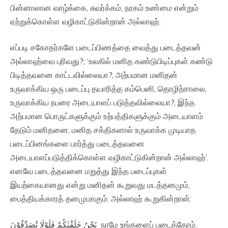
பின்னாலான வாழ்க்கை, சுவர்க்கம், நரகம் உண்மை என்றும்
ஏற்றுக்கொள்ள வழிகாட்டுகின்றான் அல்லாஹ்.
எப்படி சகோதர்களே படைப்பிணத்தை வைத்து படைத்தவன்
அல்லாஹ்வை புரிவது?; ‘உலகில் மனித கண்டுபிடிப்புகள் கண்டு
பிடித்தவனை காட்டவில்லையா?, அற்பமான மனிதன்
உருவாக்கிய ஒரு படைப்பு தயாரித்த கம்பெனி, தொழிற்சாலை,
உருவாக்கிய நபரை அடையாளப் படுத்தவில்லையா?, இந்த
அற்பமான பொருட்களுக்கும் உற்பத்திகளுக்கும் அடையாளம்
தேடும் மனிதனை, மனித சக்திகளால் உருவாக்க முடியாத
படைப்பினங்களை பார்த்து படைத்தவனை
அடையாளப்படுத்திக்கொள்ள வழிகாட்டுகின்றான் அல்லாஹ்’.
எனவே படைத்தவனை மறுத்து இந்த படைப்புகள்
இயற்கையானது என்று மனிதன் கூறுவது மடத்தனமும்,
பைத்தியக்காரத் தனமுமாகும். அல்லாஹ் கூறுகின்றான்:
نَحْنُ خَلَقْنٰكُمْ فَلَوْلَا تُصَدِّقُوْنَ‏ நாமே உங்களைப் படைத்தோம்.