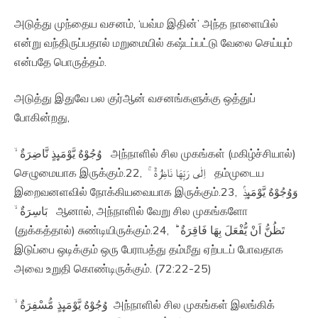
அடுத்து முந்தைய வசனம், ‘யவ்ம இதின்’ அந்த நாளையில்
என்று வந்திருப்பதால் மறுமையில் கஷ்டப்பட்டு வேலை செய்யும்
என்பதே பொருத்தம்.
அடுத்து இதுவே பல குர்ஆன் வசனங்களுக்கு ஒத்துப்
போகின்றது,
وُجُوْهٌ يَّوْمَٮِٕذٍ نَّاضِرَةٌ ۙ‏ அந்நாளில் சில முகங்கள் (மகிழ்ச்சியால்)
செழுமையாக இருக்கும்.22, اِلٰى رَبِّهَا نَاظِرَةٌ‌ ۚ‏ தம்முடைய
இறைவனளவில் நோக்கியவையாக இருக்கும்.23, وَوُجُوْهٌ يَّوْمَٮِٕذٍۢ
بَاسِرَةٌ ۙ‏ ஆனால், அந்நாளில் வேறு சில முகங்களோ
(துக்கத்தால்) சுண்டியிருக்கும்.24, تَظُنُّ اَنْ يُّفْعَلَ بِهَا فَاقِرَةٌ ؕ‏
இடுப்பை ஒடிக்கும் ஒரு பேராபத்து தம்மீது ஏற்படப் போவதாக
அவை உறுதி கொண்டிருக்கும். (72:22-25)
وُجُوْهٌ يَّوْمَٮِٕذٍ مُّسْفِرَةٌ ۙ‏ அந்நாளில் சில முகங்கள் இலங்கிக்