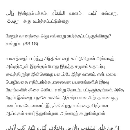
وَاِلَى இன்னும் பக்கம், السَّمَآءِ வானம் , كَيْفَ எவ்வாறு,
رُفِعَتْ அது உயர்த்தப்பட்டுள்ளது
மேலும் வானத்தை அது எவ்வாறு உயர்த்தப்பட்டிருக்கிறது?
என்றும், (88:18)
வானத்தைப் பார்த்து சிந்திக்க வழி காட்டுகிறான் அல்லாஹ்,
அல்குர்ஆன் இறங்கும் போது இருந்த சமூகம் தொடர்பு
வைத்திருந்த இன்னொரு படைப்பே இந்த வானம், ஏன், மலை
பொழிவதை எதிர்பார்க்க,பாலைவன பயணங்களில் இரவு
நேரங்களில் திசை அறிய, என்று தொடர்பு பட்டிருந்தார்கள். அதே
நேரம் இன்றைய நவீன உலகில் ஆச்சர்யமான அற்புதமான ஒரு
படைப்பாகவே வானம் இருக்கின்றது என்பதை விஞ்சான
ஆய்வுகள் உணர்த்துகின்றன. அல்லாஹ் கூறுகின்றான்
اِنَّ فِىْ خَلْقِ السَّمٰوٰتِ وَالْاَرْضِ وَاخْتِلَافِ الَّيْلِ وَالنَّهَارِ لَاٰيٰتٍ لِّاُولِى