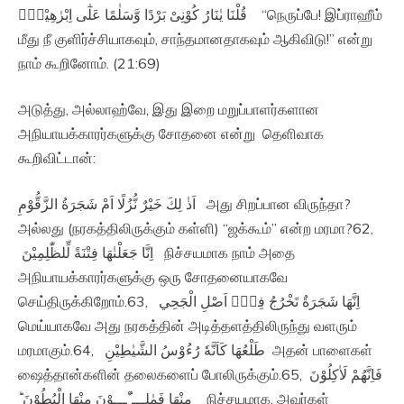
قُلْنَا يٰنَارُ كُوْنِىْ بَرْدًا وَّسَلٰمًا عَلٰٓى اِبْرٰهِيْمَۙ‏ “நெருப்பே! இப்ராஹீம்
மீது நீ குளிர்ச்சியாகவும், சாந்தமானதாகவும் ஆகிவிடு!” என்று
நாம் கூறினோம். (21:69)
அடுத்து, அல்லாஹ்வே, இது இறை மறுப்பாளர்களான
அநியாயக்காரர்களுக்கு சோதனை என்று தெளிவாக
கூறிவிட்டான்:
اَذٰ لِكَ خَيْرٌ نُّزُلًا اَمْ شَجَرَةُ الزَّقُّوْمِ‏ அது சிறப்பான விருந்தா?
அல்லது (நரகத்திலிருக்கும் கள்ளி) “ஜக்கூம்” என்ற மரமா?62,
اِنَّا جَعَلْنٰهَا فِتْنَةً لِّلظّٰلِمِيْنَ‏ நிச்சயமாக நாம் அதை
அநியாயக்காரர்களுக்கு ஒரு சோதனையாகவே
செய்திருக்கிறோம்.63, اِنَّهَا شَجَرَةٌ تَخْرُجُ فِىْۤ اَصْلِ الْجَحِي
மெய்யாகவே அது நரகத்தின் அடித்தளத்திலிருந்து வளரும்
மரமாகும்.64, طَلْعُهَا كَاَنَّهٗ رُءُوْسُ الشَّيٰطِيْنِ‏ அதன் பாளைகள்
ஷைத்தான்களின் தலைகளைப் போலிருக்கும்.65, فَاِنَّهُمْ لَاٰكِلُوْنَ
مِنْهَا فَمٰلِـــٴُـــوْنَ مِنْهَا الْبُطُوْنَ ؕ‏ நிச்சயமாக, அவர்கள்