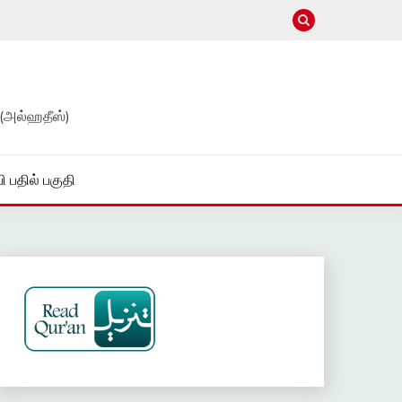
(அல்ஹதீஸ்)
ி பதில் பகுதி