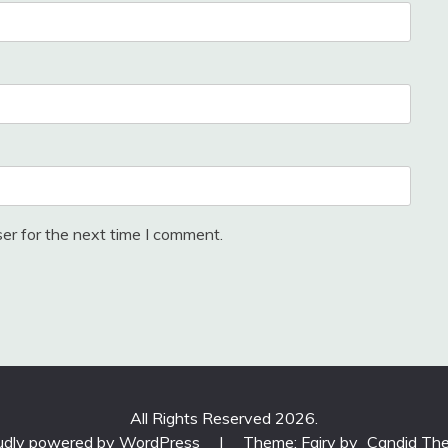
er for the next time I comment.
All Rights Reserved 2026.
udly powered by WordPress
|
Theme: Fairy by
Candid Th