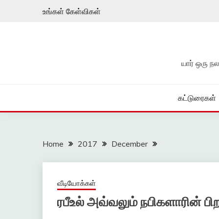
Skip
உங்கள் கேள்விகள்
to
content
யார் ஒரு 
கட்டுரைகள்
Home
2017
December
வீடியோக்கள்
ரபீஉல் அவ்வலும் நபிகளாரின் பி