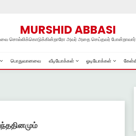
MURSHID ABBASI
நலவை சொல்லிக்கொடுக்கின்றாரோ அவர் அதை செய்தவர் போன்றாவார்
பொதுவானவை
வீடியோக்கள்
ஓடியோக்கள்
கேள்வ
றந்ததினமும்