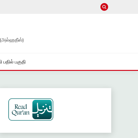
(அல்ஹதீஸ்)
ி பதில் பகுதி