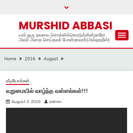
Skip
to
content
MURSHID ABBASI
யார் ஒரு நலவை சொல்லிக்கொடுக்கின்றாரோ
அவர் அதை செய்தவர் போன்றாவார்(அல்ஹதீஸ்)
Home
2016
August
வீடியோக்கள்
வறுமையில் வாழ்ந்த வள்ளல்கள்!!!
August 3, 2016
admin