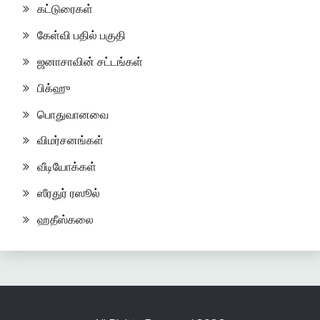
கட்டுரைகள்
கேள்வி பதில் பகுதி
ஜனாசாவின் சட்டங்கள்
பிக்ஹு
பொதுவானவை
விமர்சனங்கள்
வீடியோக்கள்
ஸீரதுர் ரஸூல்
ஹதீஸ்கலை