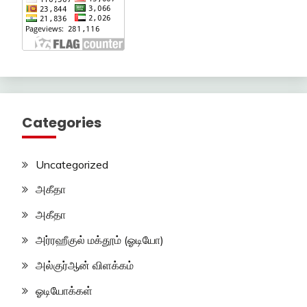
Categories
Uncategorized
அகீதா
அகீதா
அர்ரஹீகுல் மக்தூம் (ஓடியோ)
அல்குர்ஆன் விளக்கம்
ஓடியோக்கள்