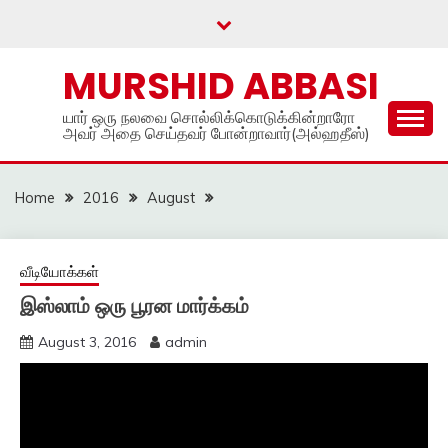
Skip
to
content
MURSHID ABBASI
யார் ஒரு நலவை சொல்லிக்கொடுக்கின்றாரோ
அவர் அதை செய்தவர் போன்றாவார்(அல்ஹதீஸ்)
Home
2016
August
வீடியோக்கள்
இஸ்லாம் ஒரு பூரன மார்க்கம்
August 3, 2016
admin