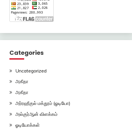
Categories
Uncategorized
அகீதா
அகீதா
அர்ரஹீகுல் மக்தூம் (ஓடியோ)
அல்குர்ஆன் விளக்கம்
ஓடியோக்கள்