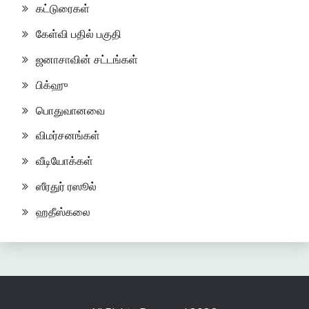
கட்டுரைகள்
கேள்வி பதில் பகுதி
ஜனாசாவின் சட்டங்கள்
பிக்ஹு
பொதுவானவை
விமர்சனங்கள்
வீடியோக்கள்
ஸீரதுர் ரஸூல்
ஹதீஸ்கலை