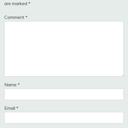
are marked
*
Comment
*
Name
*
Email
*