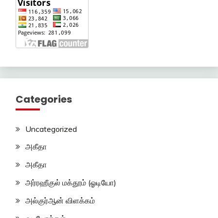
Categories
Uncategorized
அகீதா
அகீதா
அர்ரஹீகுல் மக்தூம் (ஓடியோ)
அல்குர்ஆன் விளக்கம்