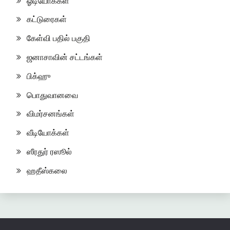
ஓடியோக்கள்
கட்டுரைகள்
கேள்வி பதில் பகுதி
ஜனாசாவின் சட்டங்கள்
பிக்ஹு
பொதுவானவை
விமர்சனங்கள்
வீடியோக்கள்
ஸீரதுர் ரஸூல்
ஹதீஸ்கலை