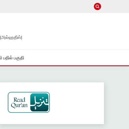
(அல்ஹதீஸ்)
ி பதில் பகுதி