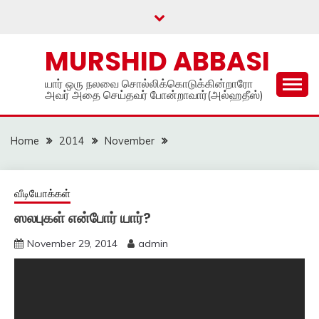
Skip
to
content
MURSHID ABBASI
யார் ஒரு நலவை சொல்லிக்கொடுக்கின்றாரோ
அவர் அதை செய்தவர் போன்றாவார்(அல்ஹதீஸ்)
Home
2014
November
வீடியோக்கள்
ஸலபுகள் என்போர் யார்?
November 29, 2014
admin