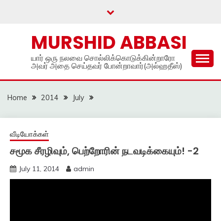
Skip
to
content
MURSHID ABBASI
யார் ஒரு நலவை சொல்லிக்கொடுக்கின்றாரோ
அவர் அதை செய்தவர் போன்றாவார்(அல்ஹதீஸ்)
Home
2014
July
வீடியோக்கள்
சமூக சீரழிவும், பெற்றோரின் நடவடிக்கையும்! -2
July 11, 2014
admin