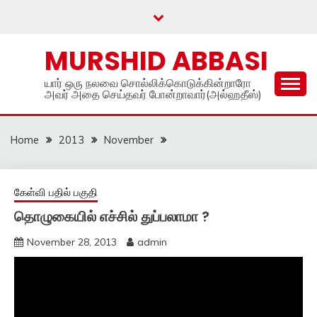
Skip
to
content
MURSHID ABBASI
யார் ஒரு நலவை சொல்லிக்கொடுக்கின்றாரோ
அவர் அதை செய்தவர் போன்றாவார்(அல்ஹதீஸ்)
Home
2013
November
கேள்வி பதில் பகுதி
தொழுகையில் எச்சில் துப்பலாமா ?
November 28, 2013
admin