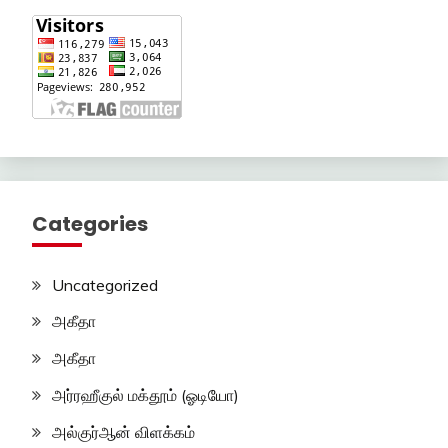
Categories
Uncategorized
அகீதா
அகீதா
அர்ரஹீகுல் மக்தூம் (ஓடியோ)
அல்குர்ஆன் விளக்கம்