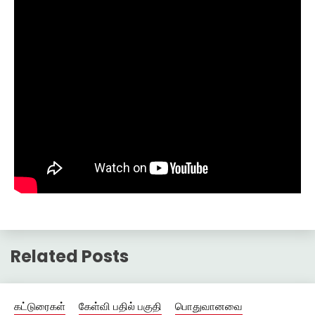
Related Posts
கட்டுரைகள்
கேள்வி பதில் பகுதி
பொதுவானவை