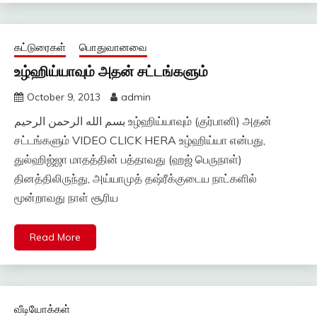
கட்டுரைகள்
பொதுவானவை
உழ்ஹிய்யாவும் அதன் சட்டங்களும்
October 9, 2013
admin
بسم الله الرحمن الرحيم உழ்ஹிய்யாவும் (குர்பானி) அதன்
சட்டங்களும் VIDEO CLICK HERA உழ்ஹிய்யா என்பது,
துல்ஹிஜ்ஜா மாதத்தின் பத்தாவது (ஹஜ் பெருநாள்)
தினத்திலிருந்து, அய்யாமுத் தஷ்ரீக்குடைய நாட்களில்
மூன்றாவது நாள் சூரிய
Read More
வீடியோக்கள்