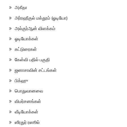
அகீதா
அர்ரஹீகுல் மக்தூம் (ஓடியோ)
அல்குர்ஆன் விளக்கம்
ஓடியோக்கள்
கட்டுரைகள்
கேள்வி பதில் பகுதி
ஜனாசாவின் சட்டங்கள்
பிக்ஹு
பொதுவானவை
விமர்சனங்கள்
வீடியோக்கள்
ஸீரதுர் ரஸூல்