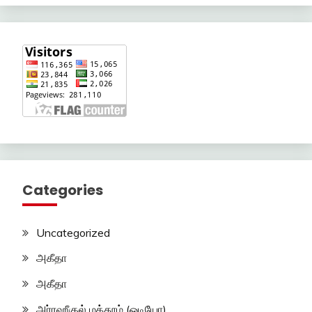
Categories
Uncategorized
அகீதா
அகீதா
அர்ரஹீகுல் மக்தூம் (ஓடியோ)