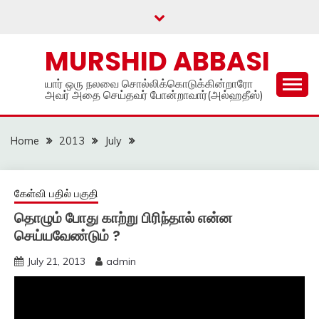
Skip
to
content
MURSHID ABBASI
யார் ஒரு நலவை சொல்லிக்கொடுக்கின்றாரோ
அவர் அதை செய்தவர் போன்றாவார்(அல்ஹதீஸ்)
Home
2013
July
கேள்வி பதில் பகுதி
தொழும் போது காற்று பிரிந்தால் என்ன
செய்யவேண்டும் ?
July 21, 2013
admin