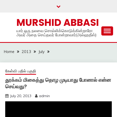
Skip
to
content
MURSHID ABBASI
யார் ஒரு நலவை சொல்லிக்கொடுக்கின்றாரோ
அவர் அதை செய்தவர் போன்றாவார்(அல்ஹதீஸ்)
Home
2013
July
கேள்வி பதில் பகுதி
தூக்கம் மிகைத்து தொழ முடியாது போனால் என்ன
செய்வது?
July 20, 2013
admin