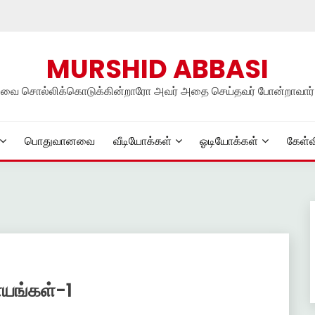
MURSHID ABBASI
நலவை சொல்லிக்கொடுக்கின்றாரோ அவர் அதை செய்தவர் போன்றாவார்
பொதுவானவை
வீடியோக்கள்
ஓடியோக்கள்
கேள்வ
ாயங்கள்-1