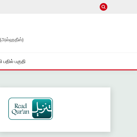
(அல்ஹதீஸ்)
ி பதில் பகுதி