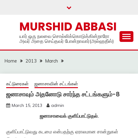
Skip
to
content
MURSHID ABBASI
யார் ஒரு நலவை சொல்லிக்கொடுக்கின்றாரோ
அவர் அதை செய்தவர் போன்றாவார்(அல்ஹதீஸ்)
Home
2013
March
கட்டுரைகள்
ஜனாசாவின் சட்டங்கள்
ஜனாசாவும் அதனோடு சார்ந்த சட்டங்களும்-8
March 15, 2013
admin
ஜனாசாவைக் குளிப்பாட்டுதல்.
குளிப்பாட்டுவது கடமை என்பதற்கு ஏராலமான சான்றுகள்