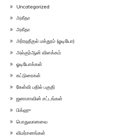
Uncategorized
அகீதா
அகீதா
அர்ரஹீகுல் மக்தூம் (ஓடியோ)
அல்குர்ஆன் விளக்கம்
ஓடியோக்கள்
கட்டுரைகள்
கேள்வி பதில் பகுதி
ஜனாசாவின் சட்டங்கள்
பிக்ஹு
பொதுவானவை
விமர்சனங்கள்