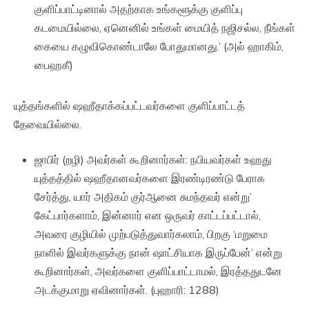
குளிப்பாட்டினால் அதற்காக உங்களூக்கு குளிப்பு
கடமையில்லை, ஏனெனில் உங்கள் மையித் நஜிசல்ல, நீங்கள்
கையை கழுவிகொண்டாலே போதுமானது.’ (அல் ஹாகிம்,
பைஹகீ)
யுத்தங்களில் ஷஹீதாக்கப்பட்டவர்களை குளிப்பாட்டத்
தேவையில்லை.
ஜாபிர் (றழி) அவர்கள் கூறினார்கள்: நபியவர்கள் உஹது
யுத்தத்தில் ஷஹீதானவர்களை இரண்டிரண்டு பேராக
சேர்த்து, யார் அதிகம் குர்ஆனை சுமந்தவர் என்று’
கேட்பார்களாம், இன்னார் என ஒருவர் காட்டப்பட்டால்,
அவரை குழியில் முற்படுத்துவார்கலாம், பிறகு ‘மறுமை
நாளில் இவர்களுக்கு நான் ஷாட்சியாக இருப்பேன்’ என்று
கூறினார்கள், அவர்களை குளிப்பாட்டாமல், இரத்ததுடனே
அடக்குமாறு ஏவினார்கள். (புஹாரி: 1288)