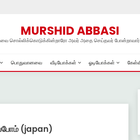
MURSHID ABBASI
நலவை சொல்லிக்கொடுக்கின்றாரோ அவர் அதை செய்தவர் போன்றாவார்
பொதுவானவை
வீடியோக்கள்
ஓடியோக்கள்
கேள்வ
ப்போம் (japan)