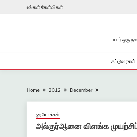
Skip
உங்கள் கேள்விகள்
to
content
யார் ஒரு 
கட்டுரைகள்
Home
2012
December
ஓடியோக்கள்
அல்குர்ஆனை விளங்க முயற்சி