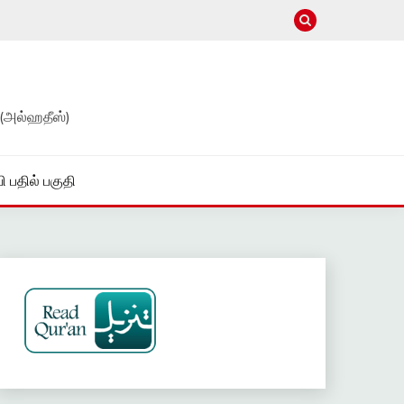
(அல்ஹதீஸ்)
ி பதில் பகுதி