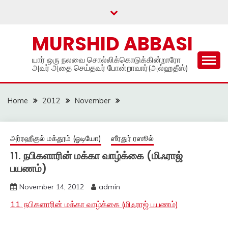
Skip
to
content
MURSHID ABBASI
யார் ஒரு நலவை சொல்லிக்கொடுக்கின்றாரோ
அவர் அதை செய்தவர் போன்றாவார்(அல்ஹதீஸ்)
Home
2012
November
அர்ரஹீகுல் மக்தூம் (ஓடியோ)
ஸீரதுர் ரஸூல்
11. நபிகளாரின் மக்கா வாழ்க்கை (மிஃராஜ்
பயணம்)
November 14, 2012
admin
11. நபிகளாரின் மக்கா வாழ்க்கை (மிஃராஜ் பயணம்)