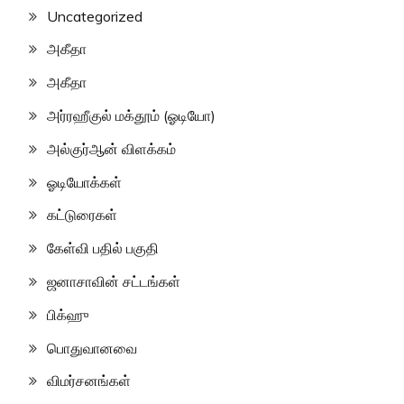
Uncategorized
அகீதா
அகீதா
அர்ரஹீகுல் மக்தூம் (ஓடியோ)
அல்குர்ஆன் விளக்கம்
ஓடியோக்கள்
கட்டுரைகள்
கேள்வி பதில் பகுதி
ஜனாசாவின் சட்டங்கள்
பிக்ஹு
பொதுவானவை
விமர்சனங்கள்