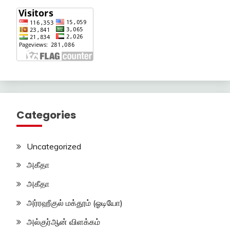
Categories
Uncategorized
அகீதா
அகீதா
அர்ரஹீகுல் மக்தூம் (ஓடியோ)
அல்குர்ஆன் விளக்கம்