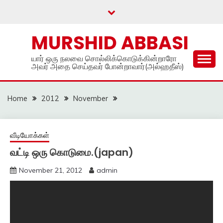
Skip
to
content
MURSHID ABBASI
யார் ஒரு நலவை சொல்லிக்கொடுக்கின்றாரோ
அவர் அதை செய்தவர் போன்றாவார்(அல்ஹதீஸ்)
Home
2012
November
வீடியோக்கள்
வட்டி ஒரு கொடுமை.(japan)
November 21, 2012
admin