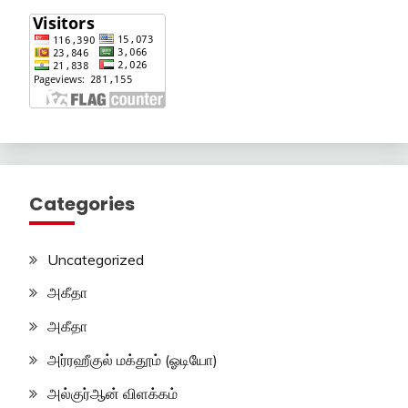
Categories
Uncategorized
அகீதா
அகீதா
அர்ரஹீகுல் மக்தூம் (ஓடியோ)
அல்குர்ஆன் விளக்கம்