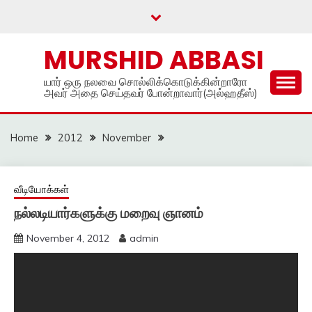
Skip
to
content
MURSHID ABBASI
யார் ஒரு நலவை சொல்லிக்கொடுக்கின்றாரோ
அவர் அதை செய்தவர் போன்றாவார்(அல்ஹதீஸ்)
Home
2012
November
வீடியோக்கள்
நல்லடியார்களுக்கு மறைவு ஞானம்
November 4, 2012
admin