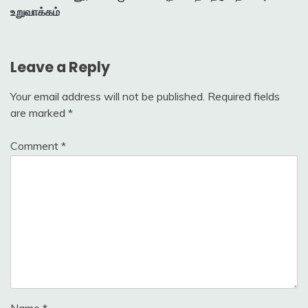
navigation
உறுவாக்கம்
Leave a Reply
Your email address will not be published.
Required fields
are marked
*
Comment
*
Name
*