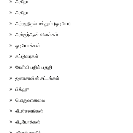
அகீதா
அகீதா
அர்ரஹீகுல் மக்தூம் (ஓடியோ)
அல்குர்ஆன் விளக்கம்
ஓடியோக்கள்
கட்டுரைகள்
கேள்வி பதில் பகுதி
ஜனாசாவின் சட்டங்கள்
பிக்ஹு
பொதுவானவை
விமர்சனங்கள்
வீடியோக்கள்
ஸீரதுர் ரஸூல்