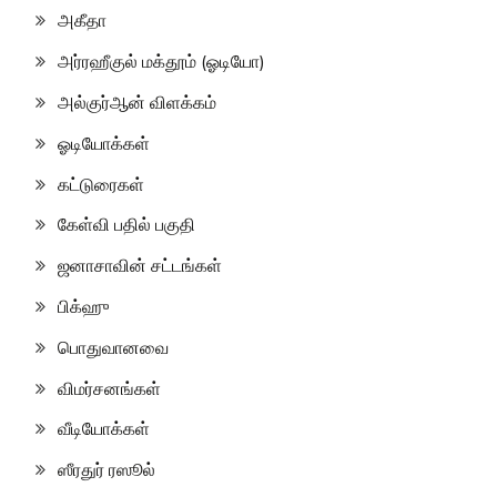
அகீதா
அர்ரஹீகுல் மக்தூம் (ஓடியோ)
அல்குர்ஆன் விளக்கம்
ஓடியோக்கள்
கட்டுரைகள்
கேள்வி பதில் பகுதி
ஜனாசாவின் சட்டங்கள்
பிக்ஹு
பொதுவானவை
விமர்சனங்கள்
வீடியோக்கள்
ஸீரதுர் ரஸூல்