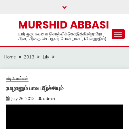
Skip
to
content
MURSHID ABBASI
யார் ஒரு நலவை சொல்லிக்கொடுக்கின்றாரோ
அவர் அதை செய்தவர் போன்றாவார்(அல்ஹதீஸ்)
Home
2013
July
வீடியோக்கள்
ரமழானும் பாவ மீழ்ச்சியும்
July 26, 2013
admin